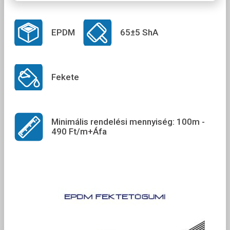
EPDM
65±5 ShA
Fekete
Minimális rendelési mennyiség: 100m -
490 Ft/m+Áfa