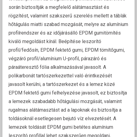
során biztosítják a megfelelő alátámasztást és
rögzítést, valamint szakszerű szerelés mellett a táblák
hőtágulás miatti szabad mozgását, melyre az alumínium
profilrendszer és az időjárásálló EPDM gumitömítés
kiváló megoldást kínál. Beépítése leszorító
profil/fedősín, EPDM fektető gumi, EPDM tömítőgumi,
végzáró profil/alumínium U-profil, párazáró és
páraáteresztő fólia alkalmazásával javasolt. A
polikarbonát tartószerkezettel való érintkezését
javasolt kerülni, a tartószerkezet és a lemez közé
EPDM fektető gumi felhelyezése javasolt, ez biztosítja
a lemezek szabadabb hőtágulási mozgását, valamint
rugalmas alátámasztást ad a lapoknak és biztosítja a
toldásoknál esetlegesen bejutó víz elvezetését. A
lemezek toldását EPDM gumi betétes alumínium
leszorító profillal lehet szakszerűen megoldani,