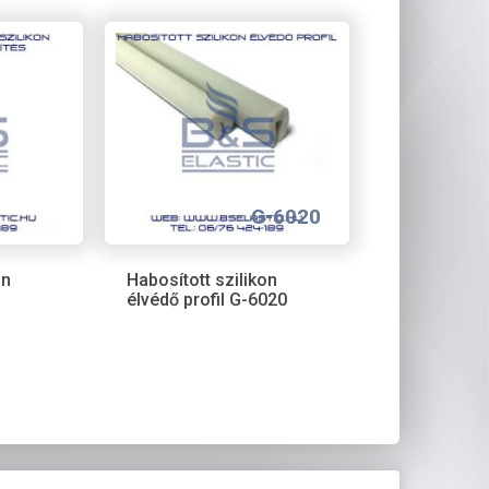
G-6020
on
Habosított szilikon
élvédő profil G-6020