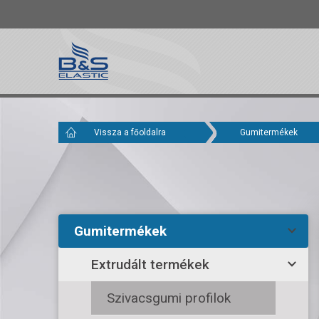
Vissza a főoldalra
Gumitermékek
Gumitermékek
Extrudált termékek
Szivacsgumi profilok