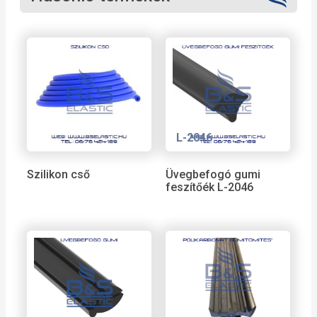
L-2046
Szilikon cső
Üvegbefogó gumi
feszítőék L-2046