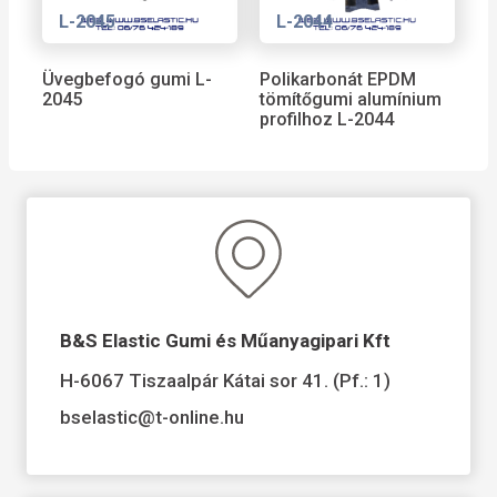
L-2045
L-2044
Üvegbefogó gumi L-
Polikarbonát EPDM
2045
tömítőgumi alumínium
profilhoz L-2044
B&S Elastic Gumi és Műanyagipari Kft
H-6067 Tiszaalpár Kátai sor 41. (Pf.: 1)
bselastic@t-online.hu