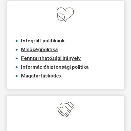
Integrált politikánk
Minőségpolitika
Fenntarthatósági irányelv
Információbiztonsági politika
Magatartáskódex