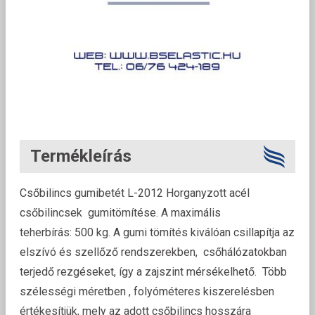
Termékleírás
Csőbilincs gumibetét L-2012 Horganyzott acél
csőbilincsek gumitömítése. A maximális
teherbírás: 500 kg. A gumi tömítés kiválóan csillapítja az
elszívó és szellőző rendszerekben, csőhálózatokban
terjedő rezgéseket, így a zajszint mérsékelhető. Több
szélességi méretben , folyóméteres kiszerelésben
értékesítjük, mely az adott csőbilincs hosszára