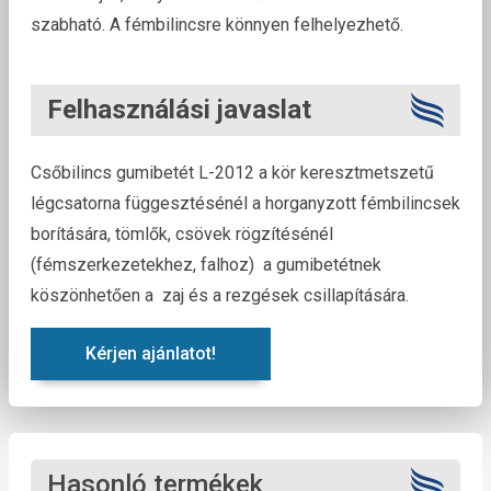
szabható. A fémbilincsre könnyen felhelyezhető.
Felhasználási javaslat
Csőbilincs gumibetét L-2012 a kör keresztmetszetű
légcsatorna függesztésénél a horganyzott fémbilincsek
borítására, tömlők, csövek rögzítésénél
(fémszerkezetekhez, falhoz) a gumibetétnek
köszönhetően a zaj és a rezgések csillapítására.
Kérjen ajánlatot!
Hasonló termékek