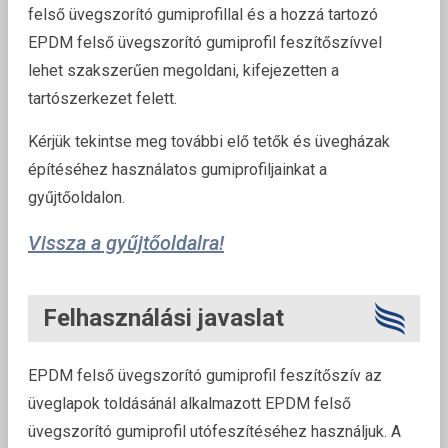
felső üvegszorító gumiprofillal és a hozzá tartozó
EPDM felső üvegszorító gumiprofil feszítőszívvel
lehet szakszerűen megoldani, kifejezetten a
tartószerkezet felett.
Kérjük tekintse meg további elő tetők és üvegházak
építéséhez használatos gumiprofiljainkat a
gyűjtőoldalon.
Vissza a gyűjtőoldalra!
Felhasználási javaslat
EPDM felső üvegszorító gumiprofil feszítőszív az
üveglapok toldásánál alkalmazott EPDM felső
üvegszorító gumiprofil utófeszítéséhez használjuk. A