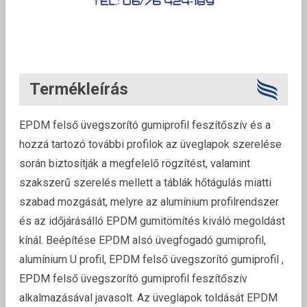
Termékleírás
EPDM felső üvegszorító gumiprofil feszítőszív és a
hozzá tartozó további profilok az üveglapok szerelése
során biztosítják a megfelelő rögzítést, valamint
szakszerű szerelés mellett a táblák hőtágulás miatti
szabad mozgását, melyre az alumínium profilrendszer
és az időjárásálló EPDM gumitömítés kiváló megoldást
kínál. Beépítése EPDM alsó üvegfogadó gumiprofil,
alumínium U profil, EPDM felső üvegszorító gumiprofil ,
EPDM felső üvegszorító gumiprofil feszítőszív
alkalmazásával javasolt. Az üveglapok toldását EPDM