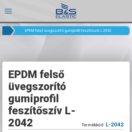
EPDM felső üvegszorító gumiprofil feszítőszív L-2042
EPDM felső
üvegszorító
gumiprofil
feszítőszív L-
2042
L-2042
Termékkód