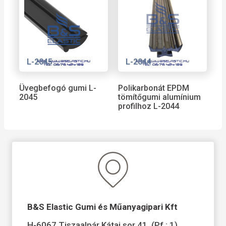
L-2045
L-2044
Üvegbefogó gumi L-
Polikarbonát EPDM
2045
tömítőgumi alumínium
profilhoz L-2044
B&S Elastic Gumi és Műanyagipari Kft
H-6067 Tiszaalpár Kátai sor 41. (Pf.: 1)