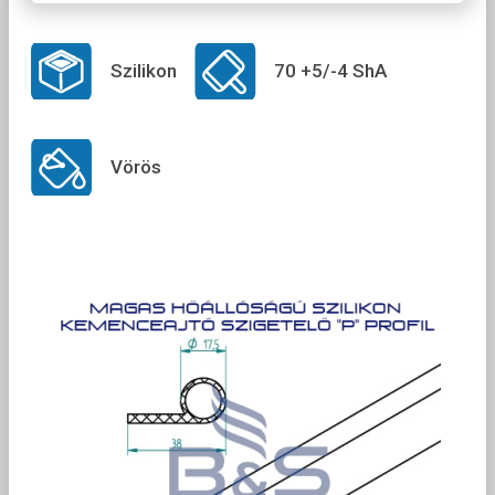
Szilikon
70 +5/-4 ShA
Vörös