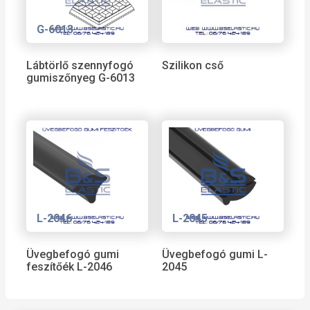
G-6013
Lábtörlő szennyfogó
Szilikon cső
gumiszőnyeg G-6013
L-2046
L-2045
Üvegbefogó gumi
Üvegbefogó gumi L-
feszítőék L-2046
2045