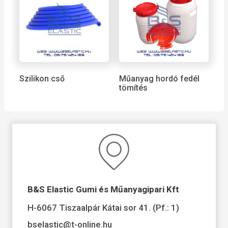
Szilikon cső
Műanyag hordó fedél
tömítés
B&S Elastic Gumi és Műanyagipari Kft
H-6067 Tiszaalpár Kátai sor 41. (Pf.: 1)
bselastic@t-online.hu