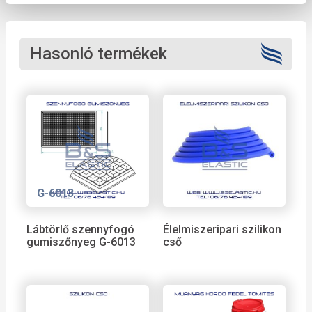
Hasonló termékek
G-6013
Lábtörlő szennyfogó
Élelmiszeripari szilikon
gumiszőnyeg G-6013
cső