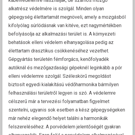
kábelvédelemre használják, de számos mozgó
alkatrész védelmére is szolgál. Minden olyan
gépegység élettartamát megnöveli, amely a mozgásból
kifolyólag súrlódásnak van kitéve, ezt nagymértékben
befolyásolja az alkalmazási terület is. A környezeti
behatások elleni védelem elhanyagolása pedig az
élettartam drasztikus csökkenéséhez vezethet.
Gépgyártás területén fémforgács, kenőfolyadék
autóknál és mezőgazdasági gépeknél leginkább a pór
elleni védelemre szolgál. Széleskörű megoldást
biztosít egyedi kialakítású védőharmonika bármilyen
felhasználási területről legyen is szó. A védelemre
célszerű már a tervezési folyamatban figyelmet
szentelni, ugyanis sok esetben a kész gépegységeken
már nehéz elegendő helyet találni a harmonikák
felszereléséhez. A porvédelem jelentőségét gyakran