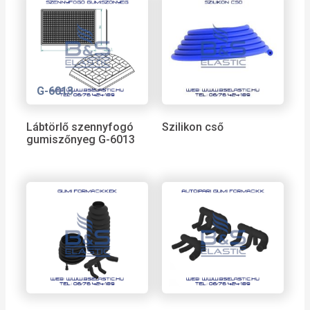
G-6013
Lábtörlő szennyfogó
Szilikon cső
gumiszőnyeg G-6013