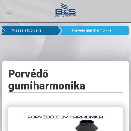
Vissza a főoldalra
Porvédő gumiharmonika
Porvédő
gumiharmonika